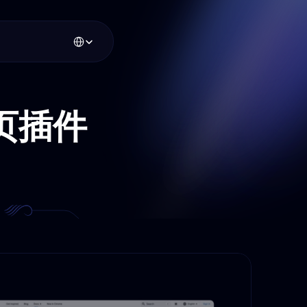
Select Language
页插件